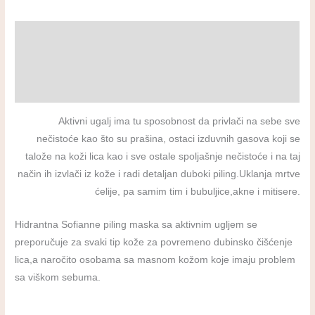
Опис
Додатне информације
Рецензије (0)
Aktivni ugalj ima tu sposobnost da privlači na sebe sve
nečistoće kao što su prašina, ostaci izduvnih gasova koji se
talože na koži lica kao i sve ostale spoljašnje nečistoće i na taj
način ih izvlači iz kože i radi detaljan duboki piling.Uklanja mrtve
ćelije, pa samim tim i bubuljice,akne i mitisere.
Hidrantna Sofianne piling maska sa aktivnim ugljem se
preporučuje za svaki tip kože za povremeno dubinsko čišćenje
lica,a naročito osobama sa masnom kožom koje imaju problem
sa viškom sebuma.