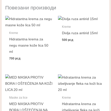
Повезани производи
Kreme
Divlja ruza antirid 15ml
Kreme
Hidratantna krema za
500
рсд
negu masne kože lica 50
ml
700
рсд
Maske za lice
Kreme
MED MASKA PROTIV
Hidratantna krema za
BORA I OŠTEĆENJA NA
izbeljivanje fleka na koži