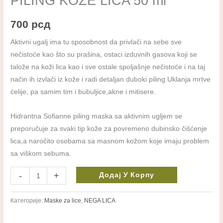
PILING KOŽE LICA 50 ml
KOŽE
LICA
700
рсд
50
ml
Aktivni ugalj ima tu sposobnost da privlači na sebe sve
количина
nečistoće kao što su prašina, ostaci izduvnih gasova koji se
talože na koži lica kao i sve ostale spoljašnje nečistoće i na taj
način ih izvlači iz kože i radi detaljan duboki piling.Uklanja mrtve
ćelije, pa samim tim i bubuljice,akne i mitisere.
Hidrantna Sofianne piling maska sa aktivnim ugljem se
preporučuje za svaki tip kože za povremeno dubinsko čišćenje
lica,a naročito osobama sa masnom kožom koje imaju problem
sa viškom sebuma.
-
+
Додај У Корпу
Категорије:
Maske za lice
,
NEGA LICA