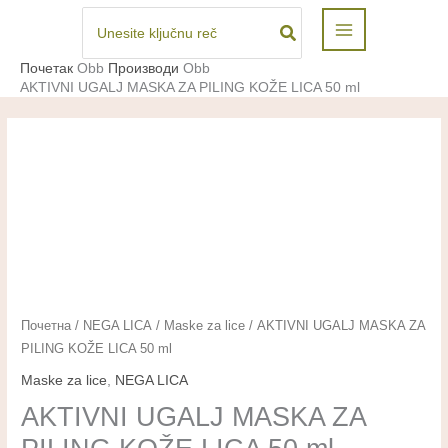
Пређи
Search
for:
на
садржај
Почетак
Производи
AKTIVNI UGALJ MASKA ZA PILING KOŽE LICA 50 ml
AKTIVNI
Почетна
/
NEGA LICA
/
Maske za lice
/ AKTIVNI UGALJ MASKA ZA
PILING KOŽE LICA 50 ml
UGALJ
MASKA
Maske za lice
,
NEGA LICA
ZA
AKTIVNI UGALJ MASKA ZA
PILING