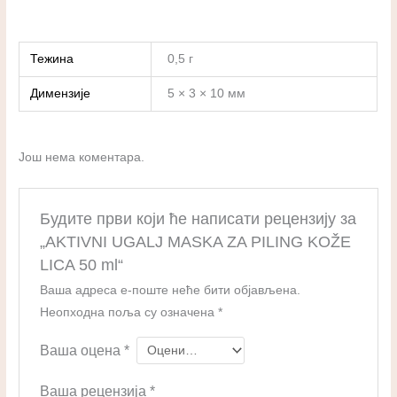
Тежина
0,5 г
Димензије
5 × 3 × 10 мм
Још нема коментара.
Будите први који ће написати рецензију за
„AKTIVNI UGALJ MASKA ZA PILING KOŽE
LICA 50 ml“
Ваша адреса е-поште неће бити објављена.
Неопходна поља су означена
*
Ваша оцена
*
Ваша рецензија
*