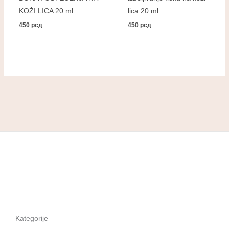
KOŽI LICA 20 ml
lica 20 ml
450
рсд
450
рсд
Kategorije