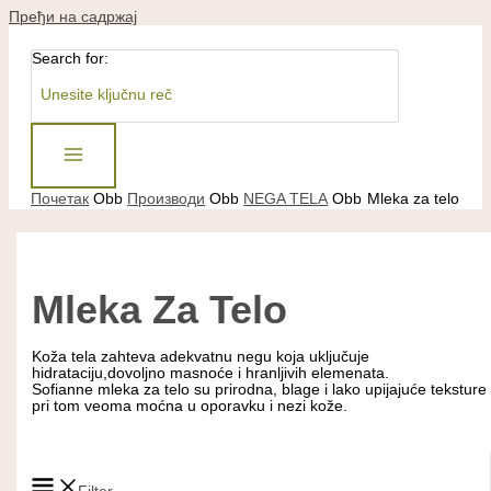
Пређи на садржај
Search for:
Почетак
Производи
NEGA TELA
Mleka za telo
Mleka Za Telo
Koža tela zahteva adekvatnu negu koja uključuje
hidrataciju,dovoljno masnoće i hranljivih elemenata.
Sofianne mleka za telo su prirodna, blage i lako upijajuće teksture
pri tom veoma moćna u oporavku i nezi kože.