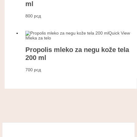
ml
800
рсд
Quick View
Mleka za telo
Propolis mleko za negu kože tela
200 ml
700
рсд