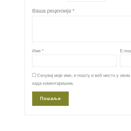
Ваша рецензија
*
Име
*
Е-по
Сачувај моје име, е-пошту и веб место у овом
када коментаришем.