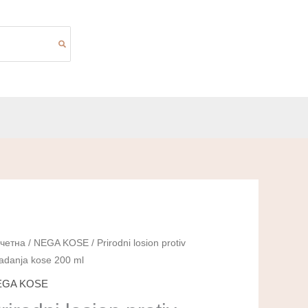
rodni
четна
/
NEGA KOSE
/ Prirodni losion protiv
adanja kose 200 ml
ion
tiv
EGA KOSE
adanja