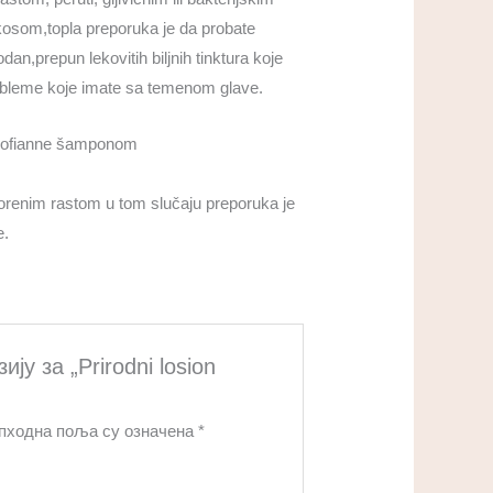
osom,topla preporuka je da probate
dan,prepun lekovitih biljnih tinktura koje
robleme koje imate sa temenom glave.
a Sofianne šamponom
orenim rastom u tom slučaju preporuka je
e.
ју за „Prirodni losion
пходна поља су означена
*