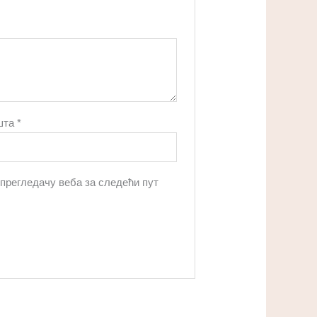
шта
*
 прегледачу веба за следећи пут