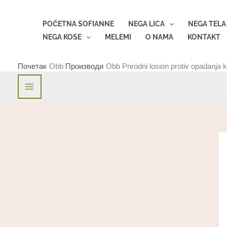
Пређи
на
POČETNA SOFIANNE
NEGA LICA
NEGA TELA
садржај
NEGA KOSE
MELEMI
O NAMA
KONTAKT
Почетак
Производи
Prirodni losion protiv opadanja