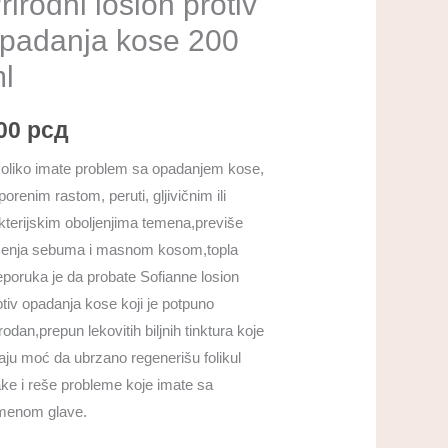
rirodni losion protiv
se
padanja kose 200
0
l
личина
00
рсд
oliko imate problem sa opadanjem kose,
orenim rastom, peruti, gljivičnim ili
kterijskim oboljenjima temena,previše
čenja sebuma i masnom kosom,topla
eporuka je da probate Sofianne losion
otiv opadanja kose koji je potpuno
rodan,prepun lekovitih biljnih tinktura koje
aju moć da ubrzano regenerišu folikul
ake i reše probleme koje imate sa
menom glave.