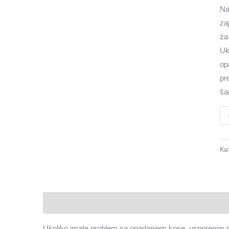
Naj
za
za
Uk
op
pr
ša
Ка
Опис
Рецензије (0)
Ukoliko imate problem sa opadanjem kose, usporenim rast