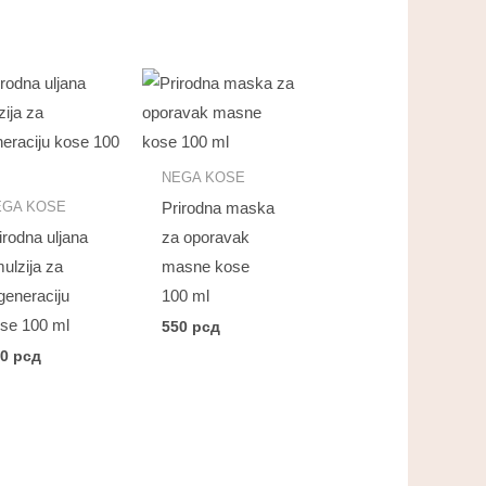
NEGA KOSE
EGA KOSE
Prirodna maska
irodna uljana
za oporavak
ulzija za
masne kose
generaciju
100 ml
se 100 ml
550
рсд
00
рсд