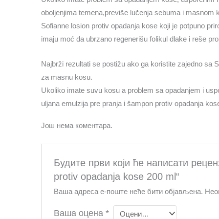
oboljenjima temena,previše lučenja sebuma i masnom k
Sofianne losion protiv opadanja kose koji je potpuno priro
imaju moć da ubrzano regenerišu folikul dlake i reše p
Najbrži rezultati se postižu ako ga koristite zajedno s
za masnu kosu.
Ukoliko imate suvu kosu a problem sa opadanjem i usp
uljana emulzija pre pranja i šampon protiv opadanja kos
Још нема коментара.
Будите први који ће написати рецензи
protiv opadanja kose 200 ml“
Ваша адреса е-поште неће бити објављена.
Нео
Ваша оцена
*