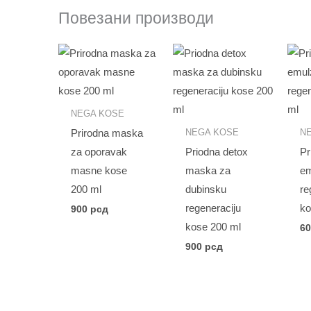
Повезани производи
NEGA KOSE
NEGA KOSE
N
Prirodna maska
za oporavak
Priodna detox
Pr
masne kose
maska za
em
200 ml
dubinsku
re
regeneraciju
ko
900
рсд
kose 200 ml
6
900
рсд