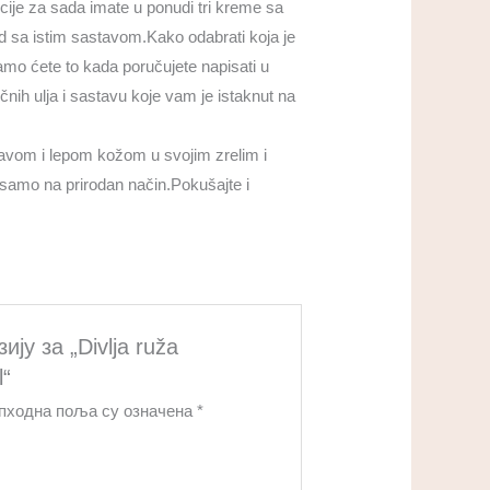
cije za sada imate u ponudi tri kreme sa
d sa istim sastavom.Kako odabrati koja je
amo ćete to kada poručujete napisati u
ih ulja i sastavu koje vam je istaknut na
avom i lepom kožom u svojim zrelim i
samo na prirodan način.Pokušajte i
ју за „Divlja ruža
l“
пходна поља су означена
*