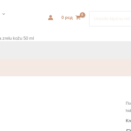
Search
0
рсд
for:
a zrelu kožu 50 ml
Div
По
hi
ru
hi
Kr
kr