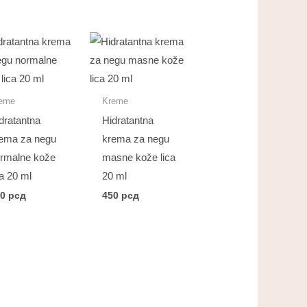
eme
Kreme
dratantna
Hidratantna
ema za negu
krema za negu
rmalne kože
masne kože lica
ca 20 ml
20 ml
50
рсд
450
рсд