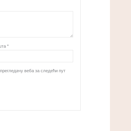
шта
*
 прегледачу веба за следећи пут