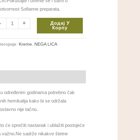
čin.Pokušajte i uverite se i sami u
lotvornost Sofianne preparata.
-
+
Додај У
Корпу
тегорије:
Kreme
,
NEGA LICA
e u određenim godinama potrebno čak
nih hemikalija kako bi se održala
nostavno nije tačno.
 što će sprečiti nastanak i ublažiti postojeće
ma važno.Ne sadrže nikakve štetne