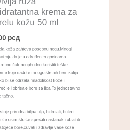
ivlja ruža
idratantna krema za
lu
žu
relu kožu 50 ml
00
рсд
личина
ela koža zahteva posebnu negu.Mnogi
atraju da je u određenim godinama
trebno čak neophodno koristiti teške
eme koje sadrže mnogo štetnih hemikalija
ko bi se održala mladolikost kože i
rečile i obrisale bore sa lica.To jednostavno
e tačno.
toje prirodna biljna ulja, hidrolati, buteri
i će osim što će sprečiti nastanak i ublažiti
stojeće bore,čuvati i zdravlje vaše kože