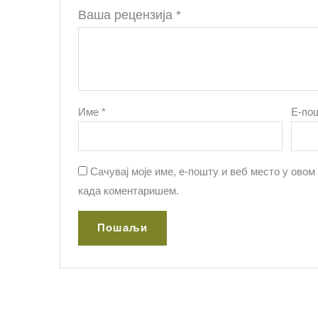
Ваша рецензија
*
Име
*
Е-по
Сачувај моје име, е-пошту и веб место у овом
када коментаришем.