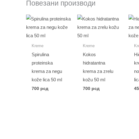
Повезани производи
Kreme
Kreme
Kr
Spirulina
Kokos
Hi
proteinska
hidratantna
kr
krema za negu
krema za zrelu
no
kože lica 50 ml
kožu 50 ml
li
700
рсд
700
рсд
4