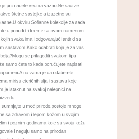
o je priznaćete veoma važno.Ne sadrže
kakve štetne sastojke a izuzetno su
ikasne.U okviru Sofianne kolekcije za sada
ate u ponudi tri kreme sa ovom namenom
 kojih svaka ima i odgovarajući antirid sa
tim sastavom.Kako odabrati koja je za vas
jbolja?Mogu se prilagoditi svakom tipu
že samo ćete to kada poručujete napisati
napomeni.A na vama je da odaberete
ema mirisu eteričnih ulja i sastavu koje
m je istaknut na svakoj nalepnici na
oizvodu.
 sumnjajte u moć prirode,postoje mnoge
ne sa zdravom i lepom kožom u svojim
elim i poznim godinama koje su svoju kožu
govale i neguju samo na prirodan