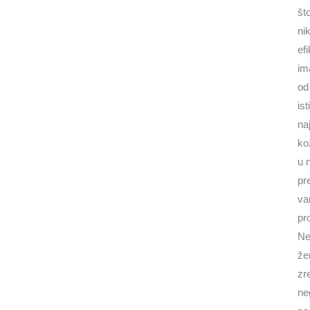
št
ni
ef
im
od
is
na
ko
u 
pr
va
pr
Ne
že
zr
ne