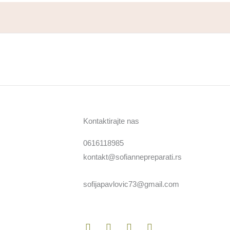
Kontaktirajte nas
0616118985
kontakt@sofiannepreparati.rs
sofijapavlovic73@gmail.com
Facebook
Twitter
Youtube
Instagram