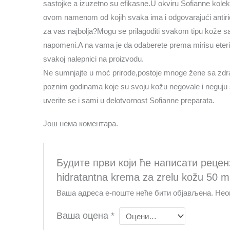
sastojke a izuzetno su efikasne.U okviru Sofianne kolek
ovom namenom od kojih svaka ima i odgovarajući antiri
za vas najbolja?Mogu se prilagoditi svakom tipu kože s
napomeni.A na vama je da odaberete prema mirisu eteričn
svakoj nalepnici na proizvodu.
Ne sumnjajte u moć prirode,postoje mnoge žene sa zdr
poznim godinama koje su svoju kožu negovale i neguju 
uverite se i sami u delotvornost Sofianne preparata.
Још нема коментара.
Будите први који ће написати рецензи
hidratantna krema za zrelu kožu 50 m
Ваша адреса е-поште неће бити објављена.
Нео
Ваша оцена
*