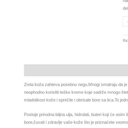
na
de
Ка
Опис
Рецензије (0)
Zrela koža zahteva posebnu negu.Mnogi smatraju da j
neophodno koristiti teške kreme koje sadrže mnogo štet
mladolikost kože i sprečile i obrisale bore sa lica.To jed
Postoje prirodna biljna ulja, hidrolati, buteri koji će osim
bore,čuvati i zdravlje vaše kože što je priznaćete veo